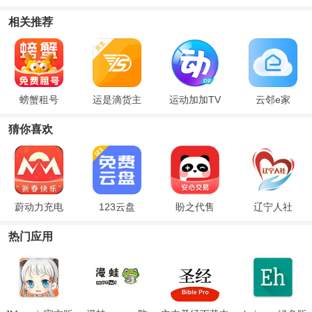
相关推荐
螃蟹租号
运是滴货主
运动加加TV
云邻e家
猜你喜欢
蔚动力充电
123云盘
盼之代售
辽宁人社
热门应用