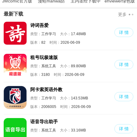
JMcomic官方版
漫蛙manwa防
主内圣经下载中
ehviewer绿色版
走失
文版和合本
最新版本2024
最新下载
更多
诗词吾爱
详 情
类型：
工作学习
大小：
17.48MB
版本：
82
时间：
2026-06-09
租号玩极速版
详 情
类型：
系统工具
大小：
89.80MB
版本：
3180
时间：
2026-06-09
阿卡索英语外教
详 情
类型：
工作学习
大小：
143.53MB
版本：
2006005
时间：
2026-06-09
语音导出助手
详 情
类型：
系统工具
大小：
33.16MB