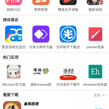
粉粉日记
青橙菜谱
糟老头手游版
魅影游戏
猜你喜欢
爱吾游戏宝盒旧
分身大师华为版
光环助手下载安
painter笔刷
版
装免费版手机版
热门应用
JMcomic官方版
漫蛙manwa防
主内圣经下载中
ehviewer绿色版
走失
文版和合本
最新版本2024
最新下载
更多
象棋棋谱