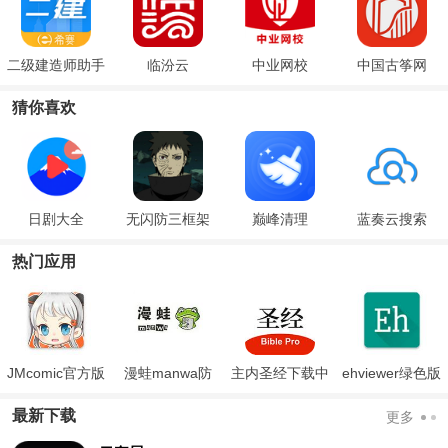
二级建造师助手
临汾云
中业网校
中国古筝网
猜你喜欢
日剧大全
无闪防三框架
巅峰清理
蓝奏云搜索
热门应用
JMcomic官方版
漫蛙manwa防
主内圣经下载中
ehviewer绿色版
走失
文版和合本
最新版本2024
最新下载
更多