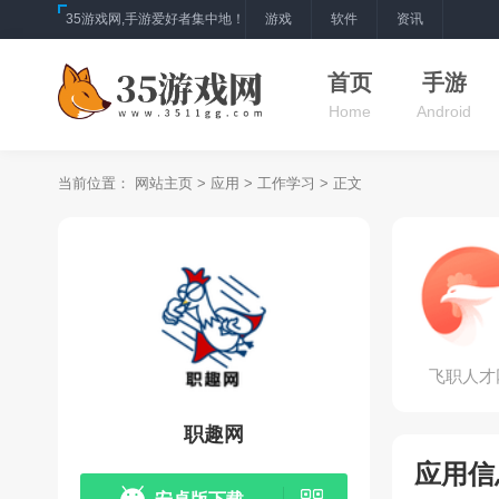
35游戏网,手游爱好者集中地！
游戏
软件
资讯
首页
手游
Home
Android
当前位置：
网站主页
>
应用
>
工作学习
> 正文
飞职人才
职趣网
应用信