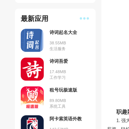
最新应用
诗词起名大全
38.55MB
生活服务
诗词吾爱
17.48MB
工作学习
租号玩极速版
89.80MB
系统工具
职趣
阿卡索英语外教
1.