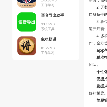
薪资，轻
143.53MB
工作学习
2.
自身条件
语音导出助手
3.
33.16MB
速开启新生
系统工具
4.
象棋棋谱
作，全方
81.27MB
app
工作学习
精准
团队。
个性
便捷
发掘
好的桥梁
简易