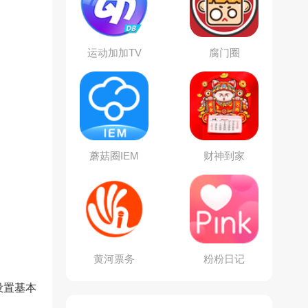
运动加加TV
腐门圈
蘑菇圈IEM
财神到家
黄河票务
粉粉日记
设置基本