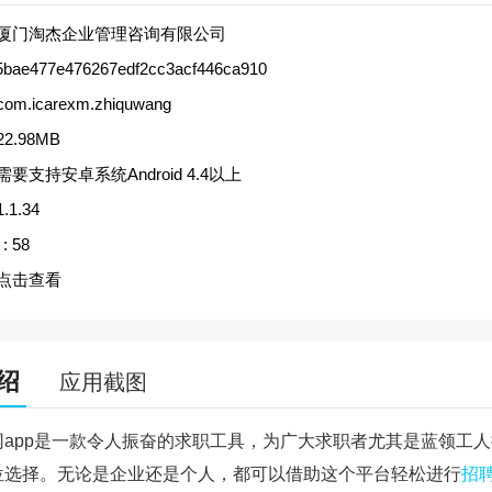
厦门淘杰企业管理咨询有限公司
5bae477e476267edf2cc3acf446ca910
com.icarexm.zhiquwang
22.98MB
需要支持安卓系统Android 4.4以上
1.1.34
:
58
点击查看
绍
应用截图
网app是一款令人振奋的求职工具，为广大求职者尤其是蓝领工
位选择。无论是企业还是个人，都可以借助这个平台轻松进行
招