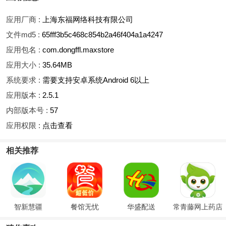
应用厂商 :
上海东福网络科技有限公司
文件md5 :
65fff3b5c468c854b2a46f404a1a4247
应用包名 :
com.dongffl.maxstore
应用大小 :
35.64MB
系统要求 :
需要支持安卓系统Android 6以上
应用版本 :
2.5.1
内部版本号 :
57
应用权限 :
点击查看
相关推荐
智新慧疆
餐馆无忧
华盛配送
常青藤网上药店