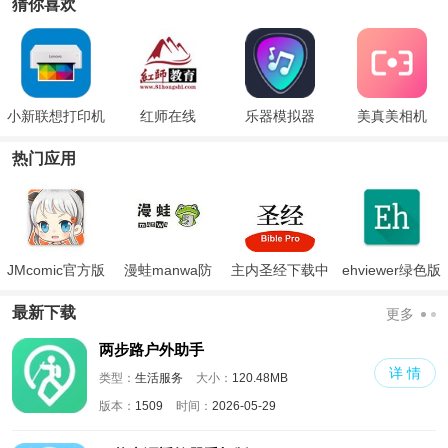
猜你喜欢
小新联想打印机
红师在线
乐器模拟器
美真美相机
热门应用
JMcomic官方版
漫蛙manwa防
主内圣经下载中
ehviewer绿色版
走失
文版和合本
最新版本2024
最新下载
更多
两步路户外助手
详 情
类型：
生活服务
大小：
120.48MB
版本：
1509
时间：
2026-05-29