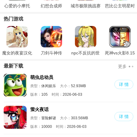
心爱的小摩托
幻想合成师
城市极限挑战赛
芭比公主明星时
尚派对
热门游戏
魔女的夜宴汉化
刀剑斗神传
npc不反抗的世
死神vs火影8.15
版
界
满人物版
最新下载
更多
萌虫总动员
详 情
类型：
休闲娱乐
大小：
52.93MB
版本：
105
时间：
2026-06-03
萤火夜话
详 情
类型：
冒险解谜
大小：
303.56MB
版本：
10000
时间：
2026-06-03