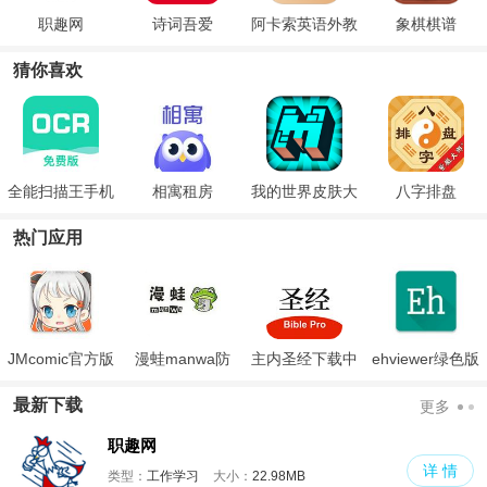
职趣网
诗词吾爱
阿卡索英语外教
象棋棋谱
猜你喜欢
全能扫描王手机
相寓租房
我的世界皮肤大
八字排盘
版下载
师中文版
热门应用
JMcomic官方版
漫蛙manwa防
主内圣经下载中
ehviewer绿色版
走失
文版和合本
最新版本2024
最新下载
更多
职趣网
详 情
类型：
工作学习
大小：
22.98MB