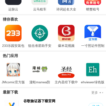
运脉云
云马租车
诗词起名大全
螃蟹租号
猜你喜欢
233乐园安装包
狙击准星助手安
爆米花视频
一寸照证件照制
卓版
作
热门应用
JMcomic官方版
漫蛙manwa防
主内圣经下载中
ehviewer绿色版
走失
文版和合本
最新版本2024
最新下载
更多
谷歌验证器下载官网