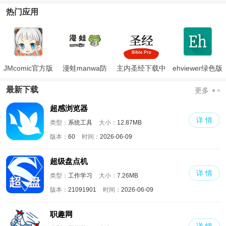
合本
载
热门应用
JMcomic官方版
漫蛙manwa防
主内圣经下载中
ehviewer绿色版
走失
文版和合本
最新版本2024
最新下载
更多
超感浏览器
详 情
类型：
系统工具
大小：
12.87MB
版本：
60
时间：
2026-06-09
超级盘点机
详 情
类型：
工作学习
大小：
7.26MB
版本：
21091901
时间：
2026-06-09
职趣网
详 情