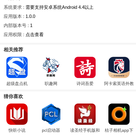
系统要求 :
需要支持安卓系统Android 4.4以上
应用版本 :
1.0.0
内部版本号 :
1
应用权限 :
点击查看
相关推荐
超级盘点机
职趣网
诗词吾爱
阿卡索英语外教
猜你喜欢
快听小说
pcl启动器
读圣经手机版和
桔子相机app下