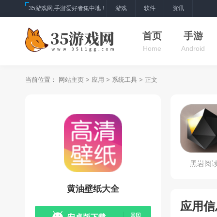
35游戏网,手游爱好者集中地！
游戏
软件
资讯
首页
手游
Home
Android
当前位置：
网站主页
>
应用
>
系统工具
> 正文
黑岩阅
黄油壁纸大全
应用信