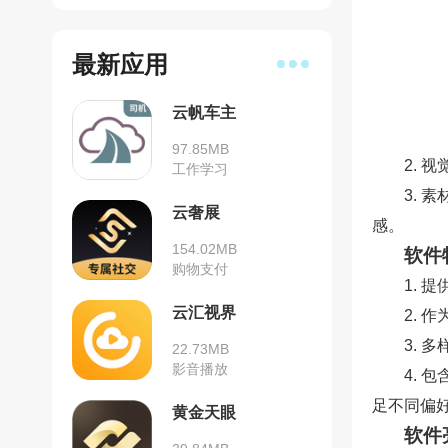
最新应用
云帆车主
97.85MB
2.
工作学习
3.
云奢展
感。
154.02MB
软件
购物支付
1.
云汇视界
2.
3.
22.73MB
影音播放
4.
足不同偏
黄金天眼
软件