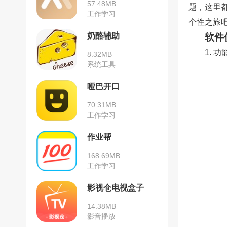
57.48MB
题，这里
工作学习
个性之旅
奶酪辅助
软件
1.
8.32MB
系统工具
哑巴开口
70.31MB
工作学习
作业帮
168.69MB
工作学习
影视仓电视盒子
14.38MB
影音播放