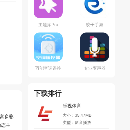
主题库Pro
饺子手游
万能空调遥控
专业变声器
器手机版
下载排行
乐视体育
大小：35.47MB
丰富多彩
类型：影音播放
动态主