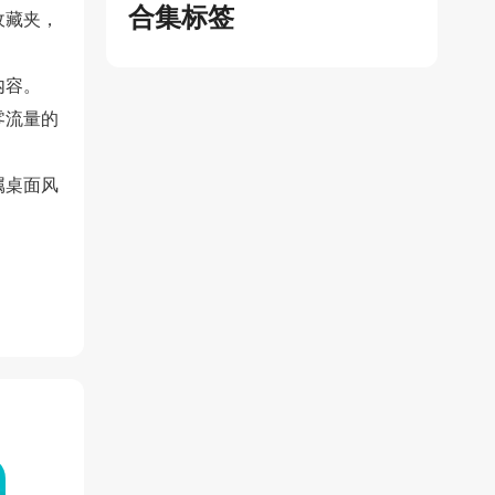
合集标签
收藏夹，
内容。
零流量的
属桌面风