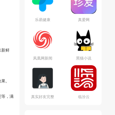
乐易健康
真爱网
。
来新鲜
凤凰网新闻
黑猫小说
效果。
宠等，满
真实好友完整
临汾云
版