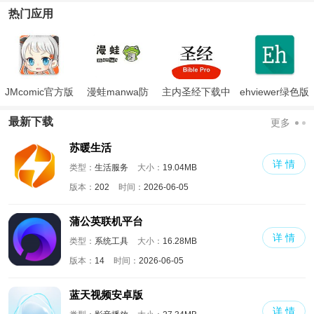
热门应用
JMcomic官方版
漫蛙manwa防
主内圣经下载中
ehviewer绿色版
走失
文版和合本
最新版本2024
最新下载
更多
苏暖生活
详 情
类型：
生活服务
大小：
19.04MB
版本：
202
时间：
2026-06-05
蒲公英联机平台
详 情
类型：
系统工具
大小：
16.28MB
版本：
14
时间：
2026-06-05
蓝天视频安卓版
详 情