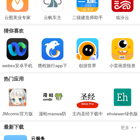
云图美业专家
云帆车主
二级建造师助手
临汾云
猜你喜欢
webex安卓手机
携程旅行app下
创游世界
小雷画质怪兽
版
载安装
120帧
热门应用
JMcomic官方版
漫蛙manwa防
主内圣经下载中
ehviewer绿色版
走失
文版和合本
最新版本2024
最新下载
更多
云服务